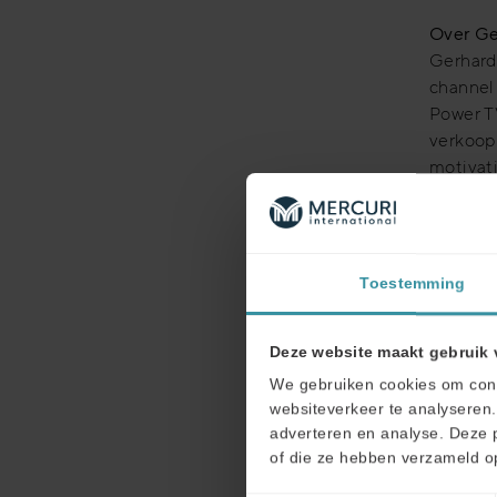
Over G
Gerhard
channel
Power T
verkoop
motivat
marketi
Conferen
bijgewo
coaches
Toestemming
zetten 
te word
Deze website maakt gebruik 
Contact
We gebruiken cookies om conte
Larissa
websiteverkeer te analyseren.
Telefoo
adverteren en analyse. Deze 
of die ze hebben verzameld o
Over Me