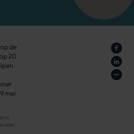
 op de
Delen o
Top 20
Delen o
elpen
Toon an
ummer
 9 mei
r is
ie voor