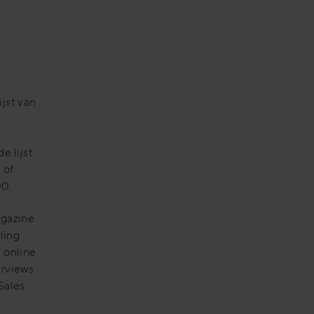
jst van
e lijst
 of
00.
agazine
ling
 online
erviews
Sales