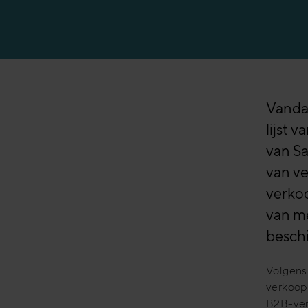
Digitale verkoopt
Productiesector
AI – Alles wat je
Banksector
Vandaa
lijst 
van Sa
van ve
verkoo
van me
beschi
Volgens
verkoopt
B2B-ve