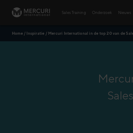
Ga naar inhoud
Sales Training
Onderzoek
Nieuws
Home
/
Inspiratie
/
Mercuri International in de top 20 van de Sa
Mercuri
Sale
Training topics
Agrarischesector