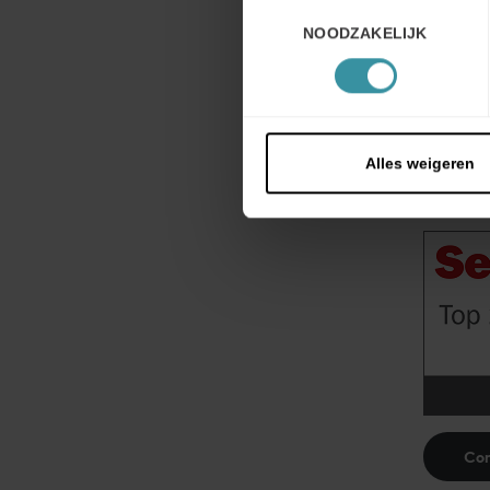
Toestemmingsselectie
opleidin
NOODZAKELIJK
40 lande
hun verk
bereike
Alles weigeren
Con