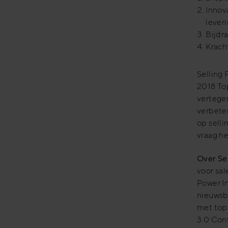
Innov
lever
Bijdr
Krach
Selling 
2018 To
vertege
verbeter
op sell
vraag h
Over Se
voor sal
Power In
nieuwsb
met top 
3.0 Con