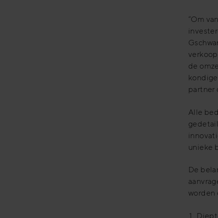
“Om van
invester
Gschwan
verkoop
de omzet
kondige
partner 
Alle bed
gedetail
innovat
unieke b
De belan
aanvrage
worden 
Diept