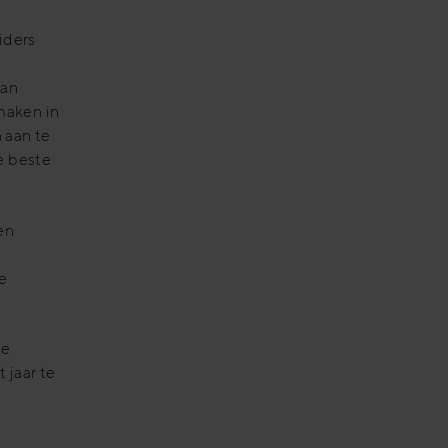
iders
van
maken in
 aan te
e beste
en
de
de
 jaar te