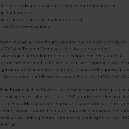
atief aanbod (specifieke opleidingen, methodologie of
ingsmethoden)
agen aan de markt voor verkooptraining
t van klanttevredenheid
Power magazine redacteuren zeggen dat de bedrijven op de li
p 20 Sales Training Companies het beste potentieel
nwoordigen om verkoopteams te helpen hun prestaties te
en en concurrerend te blijven in elke verkoopomgeving. Zie d
ingpower.com. Voor meer informatie, bezoek sellingpower.com
et Verkopende hoofdkwartier van de Macht bij (540) 752-70
lling Power.
Selling Power is het toonaangevende digitale m
es managers en sales VP’s sinds 1981, produceert Personal Sel
c. de Sales Management Digest en Daily Boost van Positivity
rieven, evenals een vijf minuten durende videoserie met int
executives. Selling Power is een vaste mediasponsor van de 
ference.