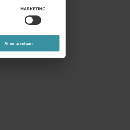
er dan
MARKETING
orden in
n te
Alles toestaan