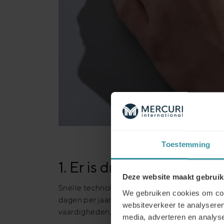
Toestemming
1. Er is dringend behoeft
Deze website maakt gebruik
Snelle technologische veranderingen vragen 
We gebruiken cookies om cont
dagen per jaar. Om bij te blijven moeten bed
websiteverkeer te analyseren
vaardigheden, die nodig zijn om nieuwe uitd
media, adverteren en analys