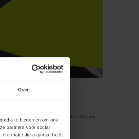
Over
perkt met een gemiddelde van slechts vier
 media te bieden en om ons
’s, om teams te voorzien van de
ze partners voor social
nformatie die u aan ze heeft