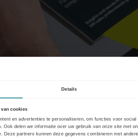
Details
e aan omscholing en bijscholing.
 van cookies
meer van verkoopprofessionals, maar toch blijft training be
ent en advertenties te personaliseren, om functies voor social
rijven investeren in bijscholings- en herscholingsprogramma
. Ook delen we informatie over uw gebruik van onze site met on
agingen het hoofd te bieden.
e. Deze partners kunnen deze gegevens combineren met andere i