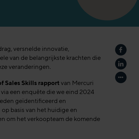
drag, versnelde innovatie,
Delen o
le van de belangrijkste krachten die
eze veranderingen.
Delen o
Toon an
f Sales Skills rapport
van Mercuri
d via een enquête die we eind 2024
eden geïdentificeerd en
op basis van het huidige en
elpen om het verkoopteam de komende