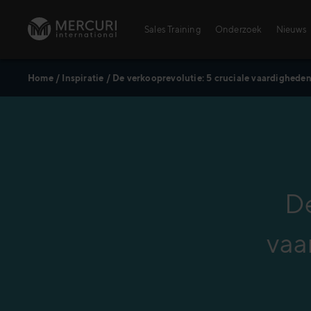
Ga naar inhoud
Sales Training
Onderzoek
Nieuws
Home
/
Inspiratie
/
De verkooprevolutie: 5 cruciale vaardighede
De
vaa
Training topics
Agrarischesector