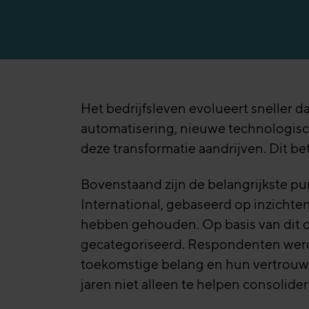
Digitale verkoopt
Productiesector
AI – Alles wat je
Banksector
Het bedrijfsleven evolueert sneller d
automatisering, nieuwe technologisc
deze transformatie aandrijven. Dit b
Bovenstaand zijn de belangrijkste p
International, gebaseerd op inzichte
hebben gehouden. Op basis van dit 
gecategoriseerd. Respondenten werd
toekomstige belang en hun vertrouwe
jaren niet alleen te helpen consolider