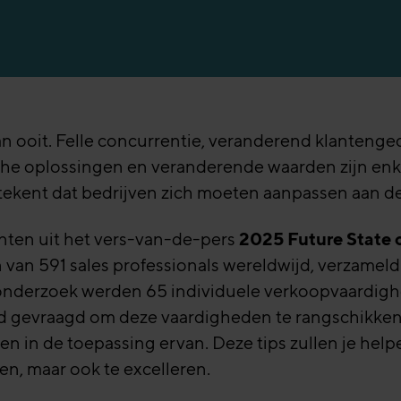
raining
 moet weten
an ooit. Felle concurrentie, veranderend klantenge
he oplossingen en veranderende waarden zijn enke
etekent dat bedrijven zich moeten aanpassen aan d
unten uit het vers-van-de-pers
2025 Future State o
n van 591 sales professionals wereldwijd, verzamel
onderzoek werden 65 individuele verkoopvaardigh
 gevraagd om deze vaardigheden te rangschikken 
n in de toepassing ervan. Deze tips zullen je h
en, maar ook te excelleren.