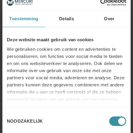
most difference to HP.
Consultancy – How did we work together to build the
solutions.
Toestemming
Details
Over
Training – What did the training include.
Implementation – How was the program implemented.
Consolidation – How was the program consolidated.
Deze website maakt gebruik van cookies
Results – The financial results HP has measured from the
We gebruiken cookies om content en advertenties te
program
personaliseren, om functies voor social media te bieden
Advice to Others – What advice HP gives to others who
en om ons websiteverkeer te analyseren. Ook delen we
have a similar situation.
informatie over uw gebruik van onze site met onze
Outcomes for the Business – what has been the effect on
the business.
partners voor social media, adverteren en analyse. Deze
Outcomes for the People – what has been the effect on
partners kunnen deze gegevens combineren met andere
the people.
informatie die u aan ze heeft verstrekt of die ze hebben
verzameld op basis van uw gebruik van hun services.
E-mail: info@mercuri.be
Toestemmingsselectie
Tel: +32 2 245 02 40
NOODZAKELIJK
Contact