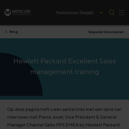
Nederlands (België)
Nav
Ga naar inhoud
Terug
Volgende Onze klanten
Hewlett Packard Excellent Sales
management training
Op deze pagina treft u een aantal links met een serie van
interviews met Pierre Jover, Vice President & General
Manager Channel Sales PPS EMEA bij Hewlett Packard,