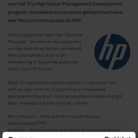
over het ‘Fly High Senior Management Development
program’ ontwikkeld en succesvol geïmplementeerd
met Mercuri International en PMI.
Het programma heeft het “General
Manager’ denken en de capaciteit
van de sales directeuren verbeterd.
Hett uiteindelijke doel is om
verbetering in blijvende groei van
winst voor HP te zien.
Deze (Engelstalige) video’s nemen u mee door het
verhaal van hoe het programma is ontwikkeld,
geïmplementeerd en hoe het resultaatverbetering gaf
door strategische planning en uitvoer :
Why Mercuri – Why did HP choose Mercuri
International/PMI.
Analysis – What analysis did we do to ensure that our
solution focussed on the issues that would make the