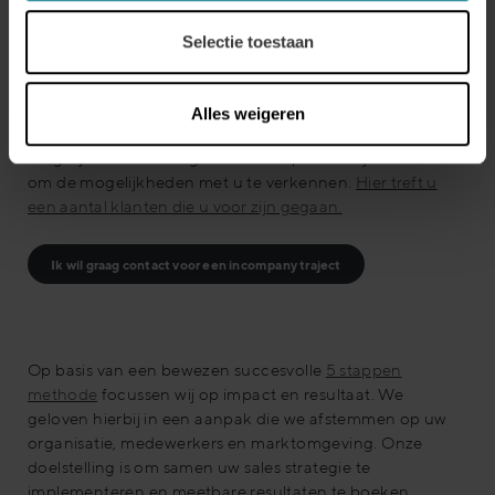
Incompany
Selectie toestaan
verzorgen
en hierbij
zijn veel
Alles weigeren
mogelijkheden. Graag hebben we persoonlijk contact
om de mogelijkheden met u te verkennen.
Hier treft u
een aantal klanten die u voor zijn gegaan.
Ik wil graag contact voor een incompany traject
Op basis van een bewezen succesvolle
5 stappen
methode
focussen wij op impact en resultaat. We
geloven hierbij in een aanpak die we afstemmen op uw
organisatie, medewerkers en marktomgeving. Onze
doelstelling is om samen uw sales strategie te
implementeren en meetbare resultaten te boeken.