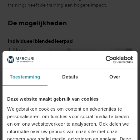
training) heeft de training een hogere impact.
De mogelijkheden
Individueel blended leerpad
Skype
meeting
tussen
deelnemer en
Toestemming
Mercuri
Details
Over
Trainer
Deze website maakt gebruik van cookies
We gebruiken cookies om content en advertenties te
personaliseren, om functies voor social media te bieden
en om ons websiteverkeer te analyseren. Ook delen we
informatie over uw gebruik van onze site met onze
Afstemmen leerdoelstellingen
partners voor social media, adverteren en analyse. Deze