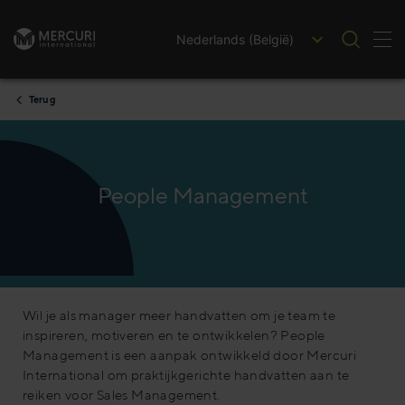
Nederlands (België)
Nav
Ga naar inhoud
Terug
People Management
Wil je als manager meer handvatten om je team te
inspireren, motiveren en te ontwikkelen? People
Management is een aanpak ontwikkeld door Mercuri
International om praktijkgerichte handvatten aan te
reiken voor Sales Management.