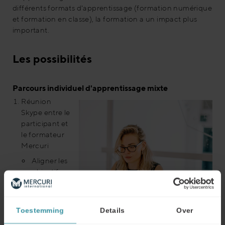
différents formats d'apprentissage (formation numérique
et formation en classe), la formation a un impact plus
important.
Les possibilités
Parcours individuel d'apprentissage mixte
Réunion
Skype entre le
participant et
le formateur
Mercuri
Aligner les
objectifs
Toestemming
Details
Over