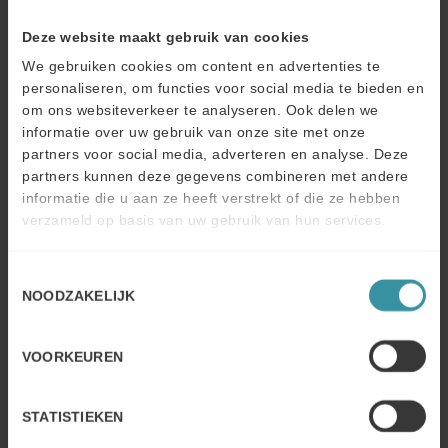
d'apprentissage
Deze website maakt gebruik van cookies
We gebruiken cookies om content en advertenties te
Déterminer le parcours d'apprentissage modules en
personaliseren, om functies voor social media te bieden en
ligne et moments de contact en face à face
om ons websiteverkeer te analyseren. Ook delen we
Apprentissage micro et macro en ligne
informatie over uw gebruik van onze site met onze
Coaching en face à face 2 heures + Plan d'action
partners voor social media, adverteren en analyse. Deze
individuel
partners kunnen deze gegevens combineren met andere
Apprentissage micro et macro en ligne
informatie die u aan ze heeft verstrekt of die ze hebben
Coaching en face à face 2 heures + Plan d'action
verzameld op basis van uw gebruik van hun services.
individuel
Apprentissage micro et macro en ligne
Débriefing et évaluation par Skype
Toestemmingsselectie
NOODZAKELIJK
Investissement €1990 par personne hors TVA
VOORKEUREN
Je souhaite m'inscrire à cette formation individuelle
STATISTIEKEN
Une entreprise sur mesure pour votre organisation