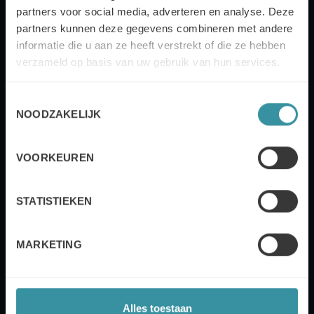
+32
partners voor social media, adverteren en analyse. Deze
partners kunnen deze gegevens combineren met andere
informatie die u aan ze heeft verstrekt of die ze hebben
verzameld op basis van uw gebruik van hun services.
Courriel
Toestemmingsselectie
NOODZAKELIJK
VOORKEUREN
Oui, je souhaite également m'abonner à la
newsletter de Mercuri International.
STATISTIEKEN
Confirmer
MARKETING
Politique de confidentialité de Mercuri International
Alles toestaan