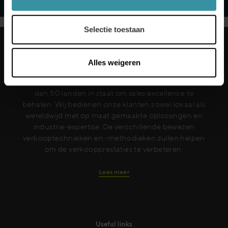
Selectie toestaan
Alles weigeren
Elk jaar stelt Mercuri International bedrijven in meer
dan 50 landen in staat om sales excellence te
behalen. Wij bedienen onze klanten zowel lokaal als
wereldwijd met op maat gemaakte oplossingen en
industrie-expertise. De verschillende bewezen
verkooptechnieken en -methodieken zullen helpen
om de verkoopprestaties te verbeteren.
Lees meer
Useful links