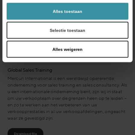
Alles toestaan
In al onze verkoopcursussen maken we gebruik van
Blended Learning, een combinatie van face-to-face
training en een online portal met e-learning modules
Selectie toestaan
over verkoop. Deze manier van werken geeft u flexibiliteit
– u kunt 24/7 ontwikkelen.
Alles weigeren
Global Sales Training
Mercuri International is een wereldwijd opererende
onderneming voor sales training en sales consultancy. Als
u een internationale onderneming bent, zijn wij in staat
om uw verkoopteam over de grenzen heen op te leiden –
en zo te werken aan het verbeteren van uw
verkoopprestaties in al uw verkoopafdelingen, ongeacht
waar ze gevestigd zijn.
Download file