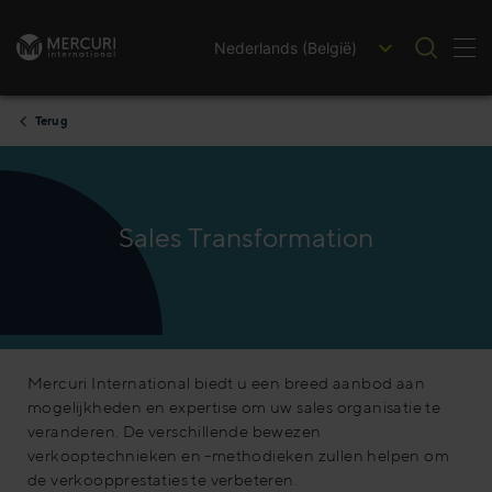
Nederlands (België)
Nav
Ga naar inhoud
Terug
Sales Transformation
Mercuri International biedt u een breed aanbod aan
mogelijkheden en expertise om uw sales organisatie te
veranderen. De verschillende bewezen
verkooptechnieken en -methodieken zullen helpen om
de verkoopprestaties te verbeteren.