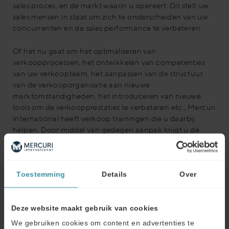
sales proces, en de markt waarin u opereert. Dit stelt uw
sales mensen in staat om zich te onderscheiden van uw
concurrenten en de sales performance te verbeteren.
Of het nu gaat om het optimaliseren van
verkoopprocessen, het ontwikkelen van competenties
van uw verkoopteam, het aanpassen van de structuur
van de verkooporganisatie aan nieuwe
marktomstandigheden, het introduceren van nieuwe
tools om de verkoopprestaties te verbeteren etc., Mercuri
International heeft verkoop trainingen die u daarbij
helpen. Door middel van gedegen aanpak krijgt u de
kennis en de verkoop tools die u nodig heeft om uw
verkoopresultaten te verbeteren.
Toestemming
Details
Over
Wie kunnen wij helpen?
Wij bieden verkoopcursussen aan voor iedereen die met
verkoop te maken heeft.
Deze website maakt gebruik van cookies
We gebruiken cookies om content en advertenties te
Buitendienst (account- en sales managers)