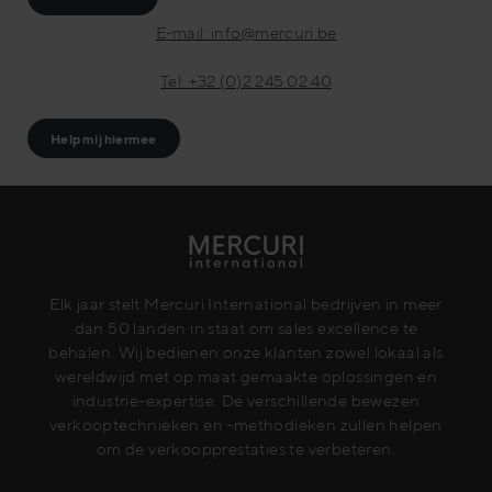
E-mail: info@mercuri.be
Tel: +32 (0)2 245 02 40
Help mij hiermee
Elk jaar stelt Mercuri International bedrijven in meer
dan 50 landen in staat om sales excellence te
behalen. Wij bedienen onze klanten zowel lokaal als
wereldwijd met op maat gemaakte oplossingen en
industrie-expertise. De verschillende bewezen
verkooptechnieken en -methodieken zullen helpen
om de verkoopprestaties te verbeteren.