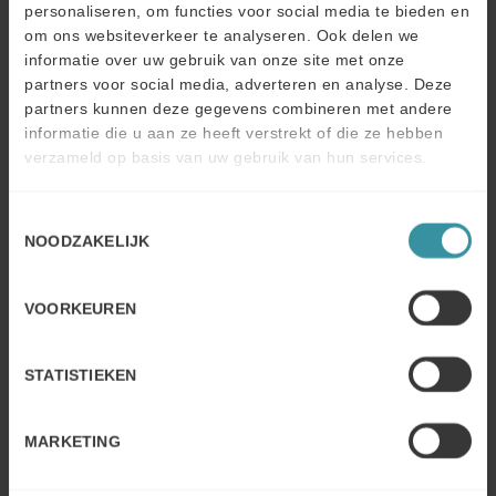
personaliseren, om functies voor social media te bieden en
Binnendienst (zowel front-office als back-office)
om ons websiteverkeer te analyseren. Ook delen we
Klantenservice
informatie over uw gebruik van onze site met onze
partners voor social media, adverteren en analyse. Deze
Sales Managers van hoger management tot middel
partners kunnen deze gegevens combineren met andere
management
informatie die u aan ze heeft verstrekt of die ze hebben
Key Account Managers
verzameld op basis van uw gebruik van hun services.
Manier van werken in onze verkooptraining
Toestemmingsselectie
NOODZAKELIJK
VOORKEUREN
STATISTIEKEN
MARKETING