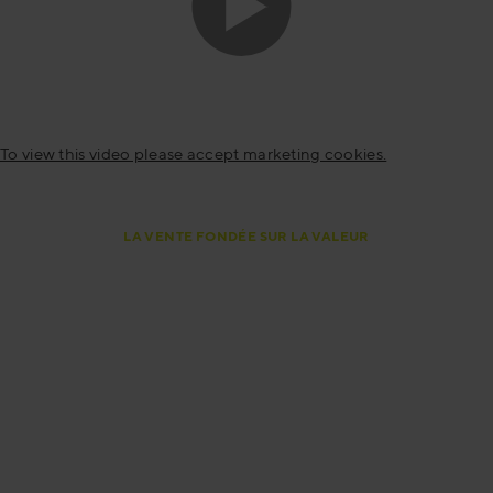
To view this video please accept marketing cookies.
LA VENTE FONDÉE SUR LA VALEUR
Changez votre façon de vendre
Aujourd'hui, les clients attendent plus qu'un bon produit
- ils attendent des solutions à leurs défis professionnels.
Jenny Rahm, de Mercuri International, explique
comment la vente fondée sur la valeur peut aider votre
équipe de vente à rester compétitive et engagée sur un
marché de plus en plus exigeant. Voici pourquoi vous en
avez besoin - maintenant.