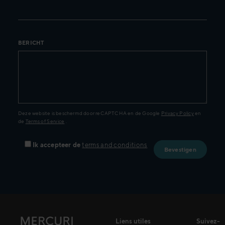
BERICHT
Deze website is beschermd door reCAPTCHA en de Google
Privacy Policy
en
de
Terms of Service
.
Ik accepteer de
terms and conditions
Liens utiles
Suivez-