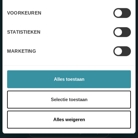
VOORKEUREN
STATISTIEKEN
MARKETING
La liste de contrôle de la valeur client
VBS
Alles toestaan
Avec la vente basée sur la valeur, il peut être difficile de
Selectie toestaan
savoir par où commencer - téléchargez donc notre liste
de contrôle "en un coup d'œil" pour apporter une réelle
valeur ajoutée au client.
Alles weigeren
Liste de contrôle Télécharger le français