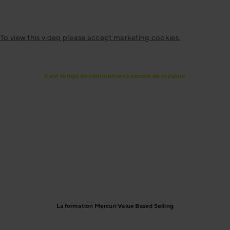
To view this video please accept marketing cookies.
Il est temps de commencer à vendre de la valeur
Quelle est la valeur de Mercuri ?
Mercuri International est l'expert en performance
commerciale qui permet d'atteindre l'excellence
commerciale par le développement des personnes et des
processus. Nous fournissons des solutions sur mesure
pour augmenter la performance des ventes et atteindre
l'excellence commerciale pour nos clients.
La formation Mercuri Value Based Selling