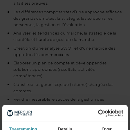
a fait ses preuves,
Les différentes composantes d'une approche efficace
des grands comptes : la stratégie, les solutions, les
personnes, la gestion et l'évaluation.
Analyser les tendances du marché, la stratégie de la
clientèle et l'unité de gestion du marché.
Création d'une analyse SWOT et d'une matrice des
opportunités commerciales
Élaborer un plan de compte et développer des
solutions appropriées (résultats, activités,
compétences).
Constituer et gérer l'équipe (interne) chargée des
comptes.
Rendre mesurable le succès de la gestion des
comptes.
Télécharger la brochure de formation
Toestemming
Details
Over