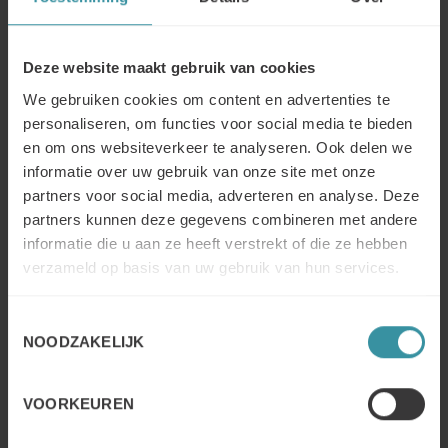
Deze website maakt gebruik van cookies
We gebruiken cookies om content en advertenties te
Une entreprise sur mesure pour votre
personaliseren, om functies voor social media te bieden
organisation
en om ons websiteverkeer te analyseren. Ook delen we
Nous pouvons également dispenser cette formation
informatie over uw gebruik van onze site met onze
en entreprise et les possibilités sont nombreuses.
partners voor social media, adverteren en analyse. Deze
Nous serions heureux d'avoir un contact personnel
partners kunnen deze gegevens combineren met andere
pour explorer les possibilités avec vous.
informatie die u aan ze heeft verstrekt of die ze hebben
verzameld op basis van uw gebruik van hun services.
Comment cela fonctionne-t-il ?
ANALYSE ET PRÉPARATION
Toestemmingsselectie
Réunions d'accueil pour aligner les sessions sur les
NOODZAKELIJK
attentes et construire des cas spécifiques.Adapter le
programme : adapter la formation à des cas
spécifiques, à la langue et à la présentation.
VOORKEUREN
Adaptation locale du programme. Validation des
sessions par l'équipe de projet.