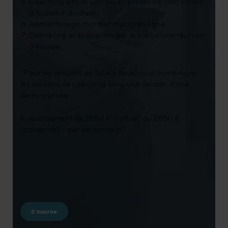
Coaching virtuel (2h) ou en présentiel (4h) + Plan
d'Action Individuel
Apprentissage micro et macro en ligne
Débriefing et évaluation par le biais d'une réunion
d'équipe
*Pour les sessions en face à face, nous combinons
les sessions de coaching avec une session d'une
demi-journée.
Investissement de 2650 € (virtuel) ou 2850 €
(présentiel) – par personne HT
S'inscrire