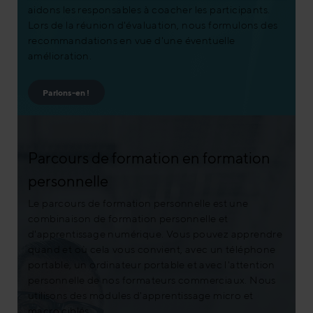
aidons les responsables à coacher les participants.
Lors de la réunion d'évaluation, nous formulons des
recommandations en vue d'une éventuelle
amélioration.
Parlons-en !
Parcours de formation en formation
personnelle
Le parcours de formation personnelle est une
combinaison de formation personnelle et
d'apprentissage numérique. Vous pouvez apprendre
quand et où cela vous convient, avec un téléphone
portable, un ordinateur portable et avec l'attention
personnelle de nos formateurs commerciaux. Nous
utilisons des modules d'apprentissage micro et
macro ciblés,