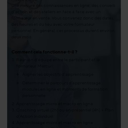
une mesure des connaissances en ligne, des conseils
d'action et des ateliers en face à face avec un
formateur en vente. Vous convenez donc des dates,
des heures et du lieu avec votre formateur
personnel. En général, ces processus durent environ
deux mois.
Comment cela fonctionne-t-il ?
Réunion d'équipe entre le participant et le
formateur Mercuri
Aligner les objectifs d'apprentissage
Déterminer le parcours d'apprentissage :
modules en ligne et moments de formation
personnelle
Apprentissage micro et macro en ligne
Coaching virtuel (2h) ou en présentiel (4h) + Plan
d'Action Individuel
Apprentissage micro et macro en ligne