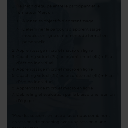
Réunion d'équipe entre le participant et le
formateur Mercuri
Aligner les objectifs d'apprentissage
Déterminer le parcours d'apprentissage :
modules en ligne et moments de formation
personnelle
Apprentissage micro et macro en ligne
Coaching virtuel (2h) ou en présentiel (4h) + Plan
d'Action Individuel
Apprentissage micro et macro en ligne
Coaching virtuel (2h) ou en présentiel (4h) + Plan
d'Action Individuel
Apprentissage micro et macro en ligne
Débriefing et évaluation par le biais d'une réunion
d'équipe
*Pour les sessions en face à face, nous combinons
les sessions de coaching avec une session d'une
demi-journée.