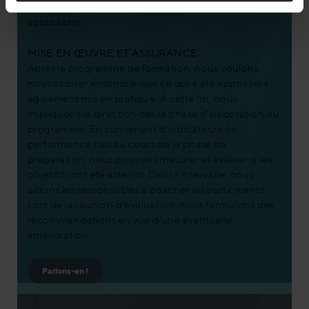
les ateliers avec des outils immédiatement
applicables.
MISE EN ŒUVRE ET ASSURANCE
Après le programme de formation, nous voulons
nous assurer ensemble que ce qui a été appris sera
également mis en pratique. À cette fin, nous
impliquons la direction dès la phase d'élaboration du
programme. En convenant d'indicateurs de
performance clés au cours de la phase de
préparation, nous pouvons mesurer et évaluer si les
objectifs ont été atteints. Dans l'intervalle, nous
aidons les responsables à coacher les participants.
Lors de la réunion d'évaluation, nous formulons des
recommandations en vue d'une éventuelle
amélioration.
Parlons-en !