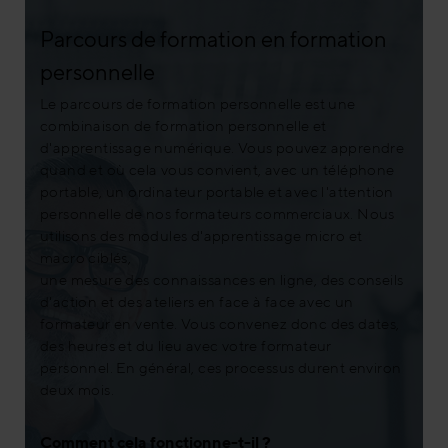
Parcours de formation en formation
personnelle
Le parcours de formation personnelle est une
combinaison de formation personnelle et
d'apprentissage numérique. Vous pouvez apprendre
quand et où cela vous convient, avec un téléphone
portable, un ordinateur portable et avec l'attention
personnelle de nos formateurs commerciaux. Nous
utilisons des modules d'apprentissage micro et
macro ciblés,
une mesure des connaissances en ligne, des conseils
d'action et des ateliers en face à face avec un
formateur en vente. Vous convenez donc des dates,
des heures et du lieu avec votre formateur
personnel. En général, ces processus durent environ
deux mois.
Comment cela fonctionne-t-il ?