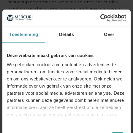
beaucoup de choses peuvent mal tourner. Les études
montrent que beaucoup de ces plans finissent dans un
tiroir oublié ou dans un dossier numérique et ne sont pas
appliqués. L'illusion du jour prend le dessus. En tant que
directeur commercial, comment pouvez-vous accélérer
Toestemming
Details
Over
ce processus ?
Téléchargez ici le livre blanc : Le rôle crucial du directeur des 
Deze website maakt gebruik van cookies
ventes : l'accélérateur de la réussite
We gebruiken cookies om content en advertenties te
personaliseren, om functies voor social media te bieden
en om ons websiteverkeer te analyseren. Ook delen we
informatie over uw gebruik van onze site met onze
partners voor social media, adverteren en analyse. Deze
partners kunnen deze gegevens combineren met andere
Une entreprise sur mesure pour votre
informatie die u aan ze heeft verstrekt of die ze hebben
verzameld op basis van uw gebruik van hun services.
organisation
Nous pouvons également dispenser cette formation
Toestemmingsselectie