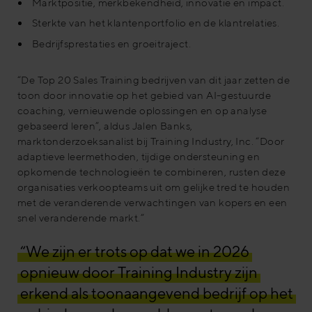
Marktpositie, merkbekendheid, innovatie en impact.
Sterkte van het klantenportfolio en de klantrelaties.
Bedrijfsprestaties en groeitraject.
“De Top 20 Sales Training bedrijven van dit jaar zetten de
toon door innovatie op het gebied van AI-gestuurde
coaching, vernieuwende oplossingen en op analyse
gebaseerd leren”, aldus Jalen Banks,
marktonderzoeksanalist bij Training Industry, Inc. “Door
adaptieve leermethoden, tijdige ondersteuning en
opkomende technologieën te combineren, rusten deze
organisaties verkoopteams uit om gelijke tred te houden
met de veranderende verwachtingen van kopers en een
snel veranderende markt.”
“We zijn er trots op dat we in 2026
opnieuw door Training Industry zijn
erkend als toonaangevend bedrijf op het