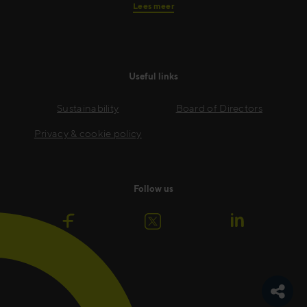
Lees meer
Useful links
Sustainability
Board of Directors
Privacy & cookie policy
Follow us
Navige