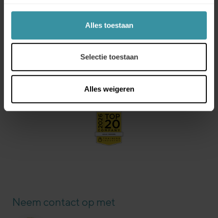
collega’s. De cursussen, live-evenementen, artikelen,
tijdschriften, webinars, podcasts, onderzoeken en
rapporten van Training Industry genereren jaarlijks meer
Alles toestaan
dan 10 miljoen interacties binnen de sector, terwijl de
lijsten met de 20 beste trainingsbedrijven bedrijfsleiders
helpen bij het vinden van de juiste trainingspartners. Ga
Selectie toestaan
voor een gratis verwijzing naar
https://trainingindustry.com/rfp.
Alles weigeren
Neem contact op met