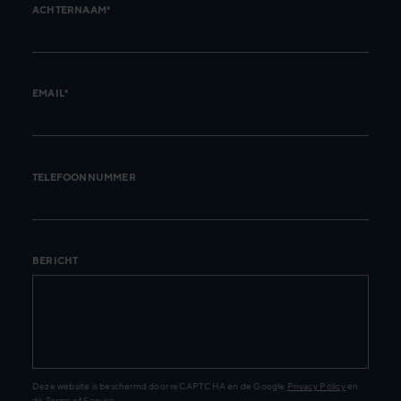
ACHTERNAAM*
EMAIL*
TELEFOONNUMMER
BERICHT
Deze website is beschermd door reCAPTCHA en de Google
Privacy Policy
en
de
Terms of Service
.