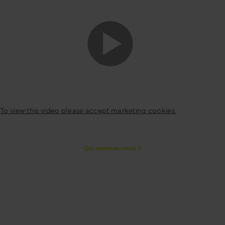
To view this video please accept marketing cookies.
Qui sommes-nous ?
Qui sommes-nous et quelle valeur
offrons-nous ?
Les experts de la vente qui favorisent l'excellence des
ventes par le développement des personnes et des