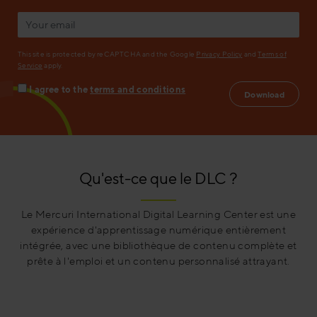
This site is protected by reCAPTCHA and the Google
Privacy Policy
and
Terms of
Service
apply.
I agree to the
terms and conditions
Qu'est-ce que le DLC ?
Le Mercuri International Digital Learning Center est une
expérience d'apprentissage numérique entièrement
intégrée, avec une bibliothèque de contenu complète et
prête à l'emploi et un contenu personnalisé attrayant.