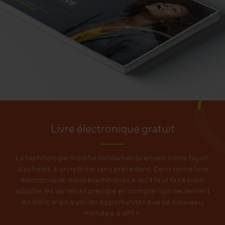
Livre électronique gratuit
La technologie modifie fondamentalement notre façon
d'acheter, à un rythme sans précédent. Dans notre livre
électronique, nous examinons ce qu'il faut faire pour
adapter les ventes et prendre en compte non seulement
les défis, mais aussi les opportunités que ce nouveau
monde a à offrir.