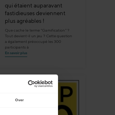
qui étaient auparavant
fastidieuses deviennent
plus agréables !
Que cache le terme "Gamification" ?
Tout devient-il un jeu ? Cette question
a également préoccupé les 300
participants à
En savoir plus
Over