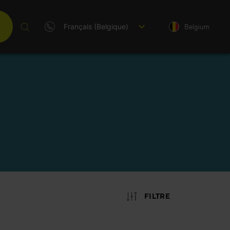
Français (Belgique)
Belgium
tion
ez comment
 d'une
clients.
lution
e.
FILTRE