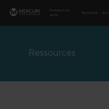
Passer au contenu
Formation à la
Recherche
Actu
vente
Ressources
Secteur agricole
Thèmes de forma