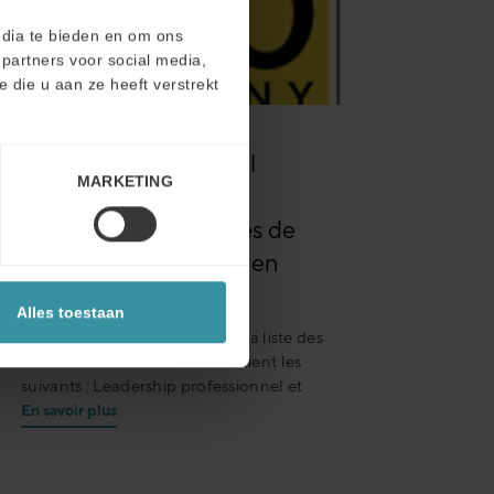
edia te bieden en om ons
partners voor social media,
die u aan ze heeft verstrekt
Mercuri International
MARKETING
classée parmi les 20
meilleures entreprises de
formation au monde en
2018
Alles toestaan
Les critères de sélection pour la liste des
formations à la vente 2018 étaient les
suivants : Leadership professionnel et
En savoir plus