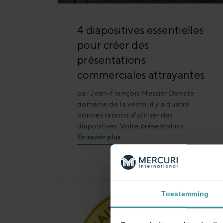
4 diapositives essentielles
pour créer des
présentations
commerciales attrayantes
par Jean-François Messier Dans le
domaine de la vente, il y a quatre
bonnes raisons d'utiliser des
diapositives. Votre présentation
En savoir plus
Toestemming