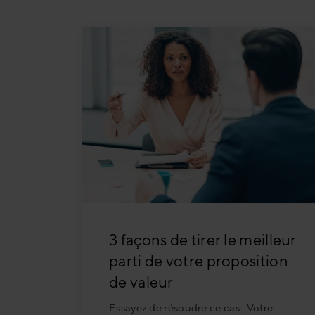
Secteur manufact
Formation à la v
Secteur bancaire
IA - Tout ce qu'il 
3 façons de tirer le meilleur
parti de votre proposition
de valeur
Essayez de résoudre ce cas : Votre