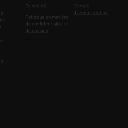
Durabilité
Conseil
d'administration
 à
Politique en matière
re
de confidentialité et
ons
de cookies
nt
se
de