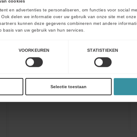
van cookies
nt en advertenties te personaliseren, om functies voor social m
 Ook delen we informatie over uw gebruik van onze site met onze 
partners kunnen deze gegevens combineren met andere informatie 
p basis van uw gebruik van hun services.
Génération de leads
La génération de leads à l'aube du
VOORKEUREN
STATISTIEKEN
troisième millénaire a énormément
changé. Vos vendeurs sont-ils prêts
pour cela ? Au
En savoir plus
Selectie toestaan