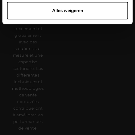
matière de
vente. Nous
Alles weigeren
servons nos
clients à la fois
localement et
globalement
avec des
solutions sur
mesure et une
expertise
sectorielle. Les
différentes
techniques et
méthodologies
de vente
éprouvées
contribueront
à améliorer les
performances
de vente.