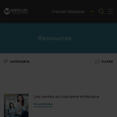
Français (Belgique)
Bas
Passer au contenu
Ressources
CATÉGORIE
FILTRE
Les ventes au troisième millénaire
En savoir plus