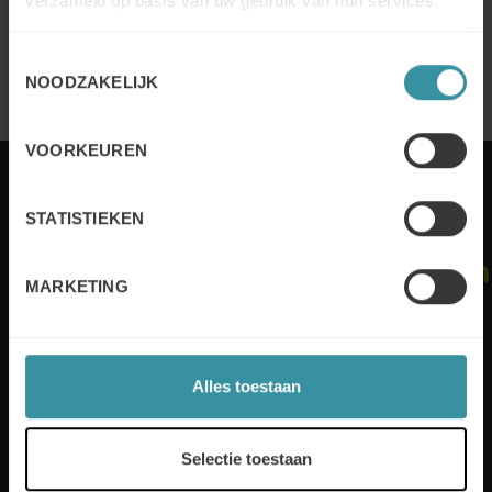
verzameld op basis van uw gebruik van hun services.
Lettre d'information Novembre 2016
En savoir plus
Toestemmingsselectie
NOODZAKELIJK
VOORKEUREN
Liens utiles
Suivez-
STATISTIEKEN
nous
Durabilité
Conseil
Chaque
d'administration
année,
MARKETING
Politique en
Mercuri
matière de
International
confidentialité
permet à des
et de cookies
entreprises de
Alles toestaan
plus de 50
pays
d'atteindre
Selectie toestaan
l'excellence en