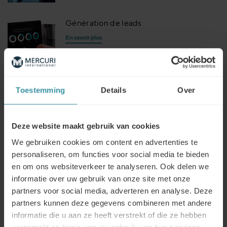
Génération de leads
En savoir plus
MI Differentiated Selling© - faire face à
Toestemming
Details
Over
la révolution du comportement d'achat
En savoir plus
Deze website maakt gebruik van cookies
We gebruiken cookies om content en advertenties te
Le concept de vente du troisième
personaliseren, om functies voor social media te bieden
millénaire de Mercuri International
en om ons websiteverkeer te analyseren. Ook delen we
répond au bouleversement des modèles
informatie over uw gebruik van onze site met onze
de vente traditionnels par la
partners voor social media, adverteren en analyse. Deze
numérisation
partners kunnen deze gegevens combineren met andere
En savoir plus
informatie die u aan ze heeft verstrekt of die ze hebben