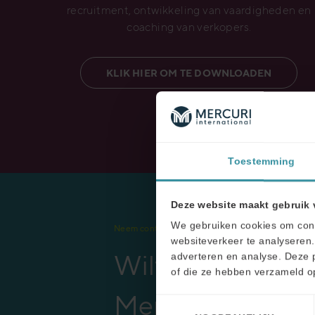
recruitment, ontwikkeling van vaardigheden en
coaching van verkopers.
KLIK HIER OM TE DOWNLOADEN
Toestemming
Deze website maakt gebruik 
We gebruiken cookies om conte
Neem contact met ons op
websiteverkeer te analyseren.
Wilt u meer wete
adverteren en analyse. Deze 
of die ze hebben verzameld o
Mercuri? Wij zo
Toestemmingsselectie