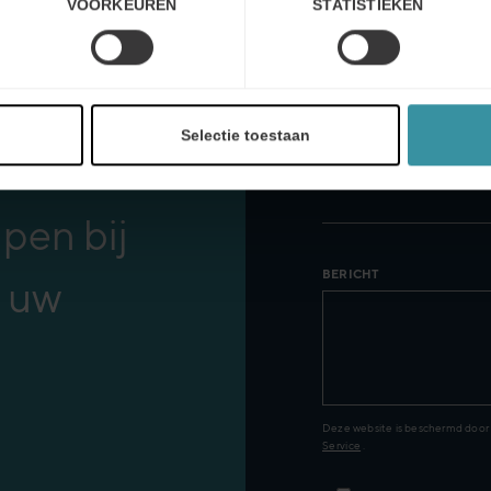
VOORKEUREN
STATISTIEKEN
n praten.
EMAIL*
t ons op
Selectie toestaan
n hoe
TELEFOONNUMMER
pen bij
BERICHT
n uw
Deze website is beschermd do
Service
.