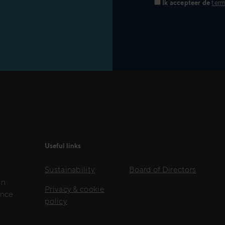
Ik accepteer de
term
Useful links
Sustainability
Board of Directors
in
Privacy & cookie
ence
policy
l